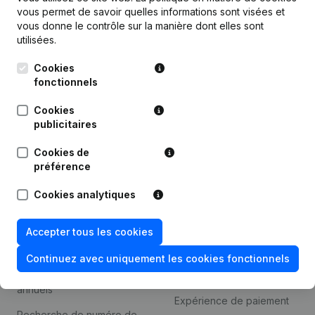
Produit
vous permet de savoir quelles informations sont visées et
vous donne le contrôle sur la manière dont elles sont
Informations d’entreprise
utilisées.
Monitoring
Français
Cookies
Recherche internationale
fonctionnels
Kantorenpark Everest
Prospection
Cookies
Leuvensesteenweg
publicitaires
iOS app
248D,
1800 Vilvoorde
Cookies de
Android app
préférence
Cookies analytiques
Thème
Plateforme
Accepter tous les cookies
Compliance et prévention
Intégrations
de la fraude
Continuez avec uniquement les cookies fonctionnels
Intégrations
Consulter des comptes
personnalisées
annuels
Expérience de paiement
Recherche de numéro de