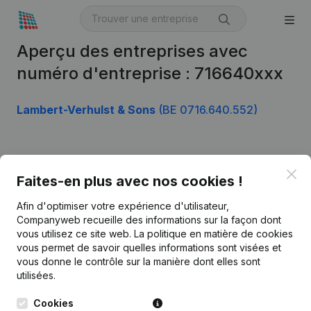
Aperçu des entreprises avec
numéro d'entreprise : 716640xxx
Lambert-Verhulst & Sons
(BE 0716.640.552)
Produit
Clo
Faites-en plus avec nos cookies !
Informations d’entreprise
Afin d'optimiser votre expérience d'utilisateur,
Monitoring
Français
Companyweb recueille des informations sur la façon dont
vous utilisez ce site web.
La politique en matière de cookies
Recherche internationale
vous permet de savoir quelles informations sont visées et
vous donne le contrôle sur la manière dont elles sont
Kantorenpark Everest
Prospection
utilisées.
Leuvensesteenweg
iOS app
248D,
Cookies
1800 Vilvoorde