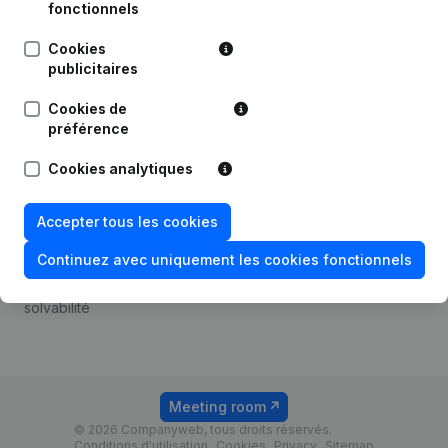
Android app
fonctionnels
Cookies
publicitaires
Thème
Plateforme
Cookies de
Compliance et prévention
Intégrations
préférence
de la fraude
Intégrations
Cookies analytiques
Consulter des comptes
personnalisées
annuels
Expérience de paiement
Accepter tous les cookies
Recherche de numéro de
Contact
TVA
Continuez avec uniquement les cookies fonctionnels
Tarifs
Vérification de la
solvabilité
Meeting room
© 2026 Companyweb, tous droits réservés.
Conditions d'utilisation
Cookies
Privacy
Sitemap