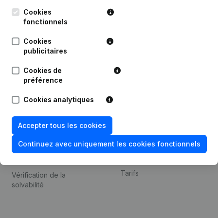
Kantorenpark Everest
Prospection
Leuvensesteenweg
Cookies
iOS app
248D,
fonctionnels
1800 Vilvoorde
Android app
Cookies
publicitaires
Cookies de
Thème
Plateforme
préférence
Compliance et prévention
Intégrations
Cookies analytiques
de la fraude
Intégrations
Consulter des comptes
personnalisées
Accepter tous les cookies
annuels
Expérience de paiement
Continuez avec uniquement les cookies fonctionnels
Recherche de numéro de
Contact
TVA
Tarifs
Vérification de la
solvabilité