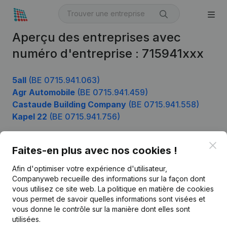
Aperçu des entreprises avec
numéro d'entreprise : 715941xxx
5all
(BE 0715.941.063)
Agr Automobile
(BE 0715.941.459)
Castaude Building Company
(BE 0715.941.558)
Kapel 22
(BE 0715.941.756)
Clo
Faites-en plus avec nos cookies !
Produit
Afin d'optimiser votre expérience d'utilisateur,
Informations d’entreprise
Companyweb recueille des informations sur la façon dont
vous utilisez ce site web.
La politique en matière de cookies
Monitoring
Français
vous permet de savoir quelles informations sont visées et
vous donne le contrôle sur la manière dont elles sont
Recherche internationale
utilisées.