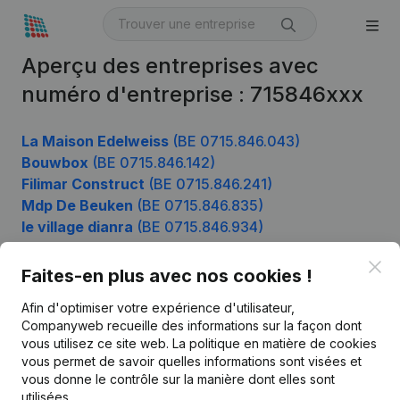
Aperçu des entreprises avec
numéro d'entreprise : 715846xxx
La Maison Edelweiss
(BE 0715.846.043)
Bouwbox
(BE 0715.846.142)
Filimar Construct
(BE 0715.846.241)
Mdp De Beuken
(BE 0715.846.835)
le village dianra
(BE 0715.846.934)
Clo
Faites-en plus avec nos cookies !
Produit
Afin d'optimiser votre expérience d'utilisateur,
Companyweb recueille des informations sur la façon dont
Informations d’entreprise
vous utilisez ce site web.
La politique en matière de cookies
vous permet de savoir quelles informations sont visées et
Monitoring
Français
vous donne le contrôle sur la manière dont elles sont
Recherche internationale
utilisées.