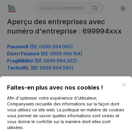
Aperçu des entreprises avec
numéro d'entreprise : 699994xxx
Passion8
(BE 0699.994.065)
Distri Finance
(BE 0699.994.164)
Fragill&Moi
(BE 0699.994.362)
TechniKL
(BE 0699.994.560)
Clo
Faites-en plus avec nos cookies !
Produit
Afin d'optimiser votre expérience d'utilisateur,
Informations d’entreprise
Companyweb recueille des informations sur la façon dont
vous utilisez ce site web.
La politique en matière de cookies
Monitoring
Français
vous permet de savoir quelles informations sont visées et
vous donne le contrôle sur la manière dont elles sont
Recherche internationale
utilisées.