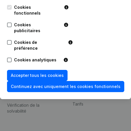
Kantorenpark Everest
Prospection
Leuvensesteenweg
Cookies
iOS app
248D,
fonctionnels
1800 Vilvoorde
Android app
Cookies
publicitaires
Cookies de
Thème
Plateforme
préférence
Compliance et prévention
Intégrations
Cookies analytiques
de la fraude
Intégrations
Consulter des comptes
personnalisées
Accepter tous les cookies
annuels
Expérience de paiement
Continuez avec uniquement les cookies fonctionnels
Recherche de numéro de
Contact
TVA
Tarifs
Vérification de la
solvabilité