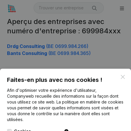
Aperçu des entreprises avec
numéro d'entreprise : 699984xxx
Drdg Consulting
(BE 0699.984.266)
Bants Consulting
(BE 0699.984.365)
Clo
Produit
Faites-en plus avec nos cookies !
Informations d’entreprise
Afin d'optimiser votre expérience d'utilisateur,
Companyweb recueille des informations sur la façon dont
Monitoring
Français
vous utilisez ce site web.
La politique en matière de cookies
vous permet de savoir quelles informations sont visées et
Recherche internationale
vous donne le contrôle sur la manière dont elles sont
Kantorenpark Everest
Prospection
utilisées.
Leuvensesteenweg
iOS app
248D,