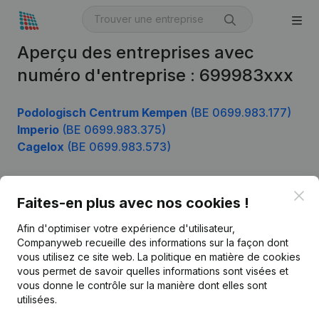
Aperçu des entreprises avec
numéro d'entreprise : 699983xxx
Podologisch Centrum Kempen
(BE 0699.983.177)
Imperio
(BE 0699.983.375)
Cagelox
(BE 0699.983.573)
Clo
Faites-en plus avec nos cookies !
Produit
Afin d'optimiser votre expérience d'utilisateur,
Informations d’entreprise
Companyweb recueille des informations sur la façon dont
Monitoring
vous utilisez ce site web.
La politique en matière de cookies
Français
vous permet de savoir quelles informations sont visées et
Recherche internationale
vous donne le contrôle sur la manière dont elles sont
utilisées.
Kantorenpark Everest
Prospection
Leuvensesteenweg