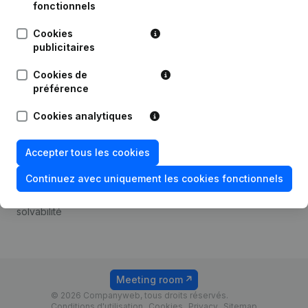
Android app
fonctionnels
Cookies
publicitaires
Thème
Plateforme
Cookies de
Compliance et prévention
Intégrations
préférence
de la fraude
Intégrations
Cookies analytiques
Consulter des comptes
personnalisées
annuels
Expérience de paiement
Accepter tous les cookies
Recherche de numéro de
Contact
TVA
Continuez avec uniquement les cookies fonctionnels
Tarifs
Vérification de la
solvabilité
Meeting room
© 2026 Companyweb, tous droits réservés.
Conditions d'utilisation
Cookies
Privacy
Sitemap