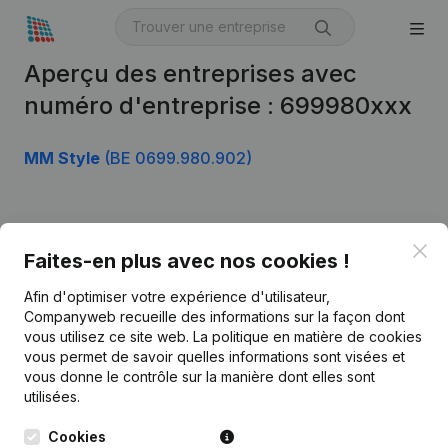
Aperçu des entreprises avec
numéro d'entreprise : 699980xxx
MM Style
(BE 0699.980.902)
Produit
Clo
Faites-en plus avec nos cookies !
Informations d’entreprise
Afin d'optimiser votre expérience d'utilisateur,
Monitoring
Français
Companyweb recueille des informations sur la façon dont
vous utilisez ce site web.
La politique en matière de cookies
Recherche internationale
vous permet de savoir quelles informations sont visées et
vous donne le contrôle sur la manière dont elles sont
Kantorenpark Everest
Prospection
utilisées.
Leuvensesteenweg
iOS app
248D,
Cookies
1800 Vilvoorde