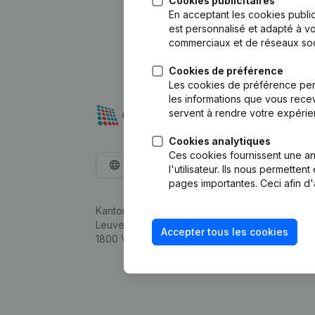
Cookies publicitaires
En acceptant les cookies public
est personnalisé et adapté à vo
commerciaux et de réseaux soc
Cookies de préférence
Les cookies de préférence per
les informations que vous recev
servent à rendre votre expérie
Cookies analytiques
Ces cookies fournissent une ana
Français
l'utilisateur. Ils nous permette
pages importantes. Ceci afin d'
Kantorenpark Everest
Leuvensesteenweg 248D,
Accepter tous les cookies
1800 Vilvoorde