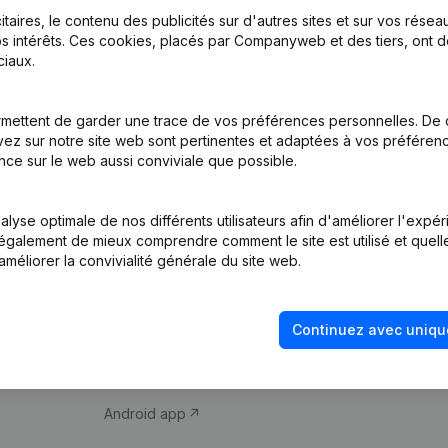
itaires, le contenu des publicités sur d'autres sites et sur vos rése
s intérêts. Ces cookies, placés par Companyweb et des tiers, ont d
iaux.
mettent de garder une trace de vos préférences personnelles. De 
ez sur notre site web sont pertinentes et adaptées à vos préférence
Produit
Thème
nce sur le web aussi conviviale que possible.
Informations
Compliance et pré
d’entreprise
fraude
lyse optimale de nos différents utilisateurs afin d'améliorer l'expé
nt également de mieux comprendre comment le site est utilisé et quell
Monitoring
Consulter des co
améliorer la convivialité générale du site web.
Recherche
Recherche de nu
internationale
Vérification de la 
Continuez avec uniqu
Prospection
iOS app
Android app