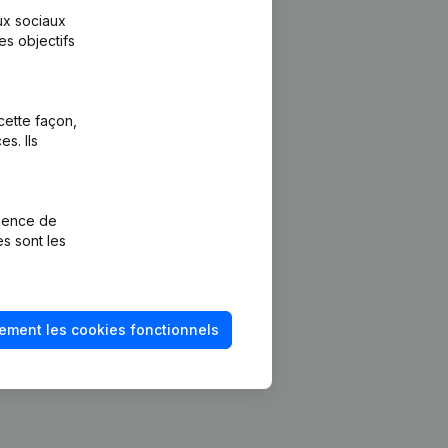
aux sociaux
es objectifs
cette façon,
s. Ils
Plateforme
vention de la
Intégrations
rience de
Intégrations
es sont les
mptes annuels
personnalisées
méro de TVA
Expérience de
paiement
solvabilité
ement les cookies fonctionnels
Contact
Tarifs