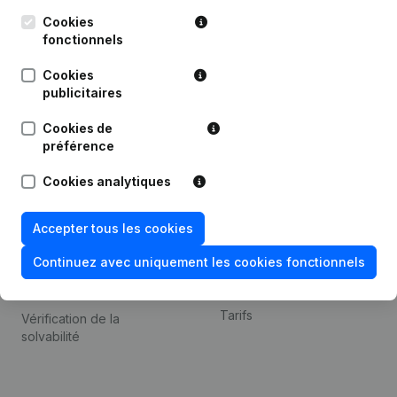
Kantorenpark Everest
Prospection
Leuvensesteenweg
Cookies
iOS app
248D,
fonctionnels
1800 Vilvoorde
Android app
Cookies
publicitaires
Cookies de
Thème
Plateforme
préférence
Compliance et prévention
Intégrations
Cookies analytiques
de la fraude
Intégrations
Consulter des comptes
personnalisées
Accepter tous les cookies
annuels
Expérience de paiement
Continuez avec uniquement les cookies fonctionnels
Recherche de numéro de
Contact
TVA
Tarifs
Vérification de la
solvabilité