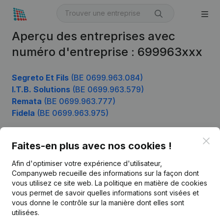
Aperçu des entreprises avec
numéro d'entreprise : 699963xxx
Segreto Et Fils
(BE 0699.963.084)
I.T.B. Solutions
(BE 0699.963.579)
Remata
(BE 0699.963.777)
Fidela
(BE 0699.963.975)
Clo
Faites-en plus avec nos cookies !
Produit
Afin d'optimiser votre expérience d'utilisateur,
Informations d’entreprise
Companyweb recueille des informations sur la façon dont
vous utilisez ce site web.
La politique en matière de cookies
Monitoring
Français
vous permet de savoir quelles informations sont visées et
vous donne le contrôle sur la manière dont elles sont
Recherche internationale
utilisées.