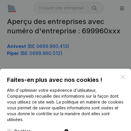
Aperçu des entreprises avec
numéro d'entreprise : 699960xxx
Antvest
(BE 0699.960.413)
Piper
(BE 0699.960.512)
Clo
Produit
Faites-en plus avec nos cookies !
Informations d’entreprise
Afin d'optimiser votre expérience d'utilisateur,
Companyweb recueille des informations sur la façon dont
Monitoring
Français
vous utilisez ce site web.
La politique en matière de cookies
vous permet de savoir quelles informations sont visées et
Recherche internationale
vous donne le contrôle sur la manière dont elles sont
Kantorenpark Everest
Prospection
utilisées.
Leuvensesteenweg
iOS app
248D,