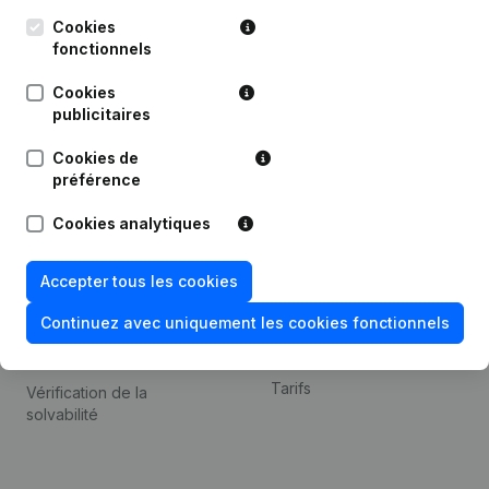
Kantorenpark Everest
Prospection
Leuvensesteenweg
Cookies
iOS app
248D,
fonctionnels
1800 Vilvoorde
Android app
Cookies
publicitaires
Cookies de
Thème
Plateforme
préférence
Compliance et prévention
Intégrations
Cookies analytiques
de la fraude
Intégrations
Consulter des comptes
personnalisées
Accepter tous les cookies
annuels
Expérience de paiement
Continuez avec uniquement les cookies fonctionnels
Recherche de numéro de
Contact
TVA
Tarifs
Vérification de la
solvabilité