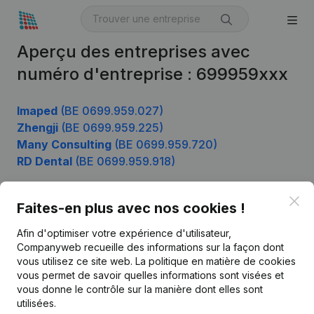
Aperçu des entreprises avec
numéro d'entreprise : 699959xxx
Imaped
(BE 0699.959.027)
Zhengji
(BE 0699.959.225)
Many Consulting
(BE 0699.959.720)
RD Dental
(BE 0699.959.918)
Clo
Faites-en plus avec nos cookies !
Produit
Afin d'optimiser votre expérience d'utilisateur,
Informations d’entreprise
Companyweb recueille des informations sur la façon dont
vous utilisez ce site web.
La politique en matière de cookies
Monitoring
Français
vous permet de savoir quelles informations sont visées et
vous donne le contrôle sur la manière dont elles sont
Recherche internationale
utilisées.