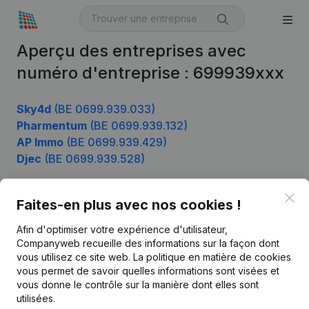
Aperçu des entreprises avec
numéro d'entreprise : 699939xxx
Sky4d
(BE 0699.939.033)
Pharmentum
(BE 0699.939.132)
AP Immo
(BE 0699.939.429)
Djec
(BE 0699.939.528)
Clo
Faites-en plus avec nos cookies !
Produit
Afin d'optimiser votre expérience d'utilisateur,
Informations d’entreprise
Companyweb recueille des informations sur la façon dont
vous utilisez ce site web.
La politique en matière de cookies
Monitoring
Français
vous permet de savoir quelles informations sont visées et
vous donne le contrôle sur la manière dont elles sont
Recherche internationale
utilisées.