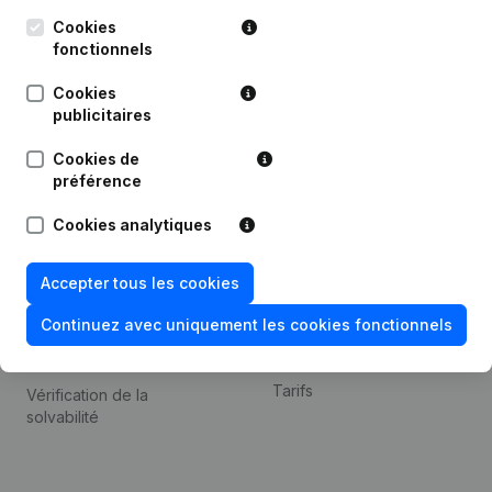
Kantorenpark Everest
Prospection
Leuvensesteenweg
Cookies
iOS app
248D,
fonctionnels
1800 Vilvoorde
Android app
Cookies
publicitaires
Cookies de
Thème
Plateforme
préférence
Compliance et prévention
Intégrations
Cookies analytiques
de la fraude
Intégrations
Consulter des comptes
personnalisées
Accepter tous les cookies
annuels
Expérience de paiement
Continuez avec uniquement les cookies fonctionnels
Recherche de numéro de
Contact
TVA
Tarifs
Vérification de la
solvabilité