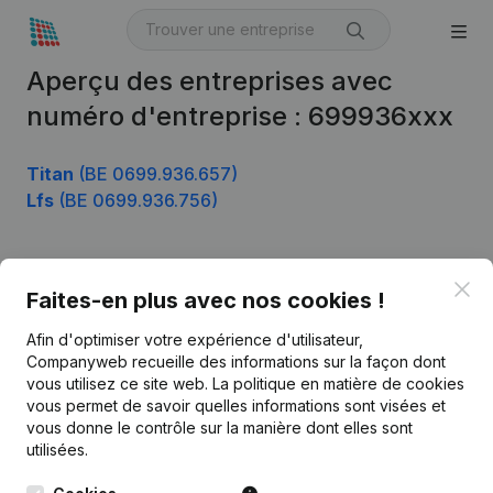
Aperçu des entreprises avec
numéro d'entreprise : 699936xxx
Titan
(BE 0699.936.657)
Lfs
(BE 0699.936.756)
Clo
Produit
Faites-en plus avec nos cookies !
Informations d’entreprise
Afin d'optimiser votre expérience d'utilisateur,
Companyweb recueille des informations sur la façon dont
Monitoring
Français
vous utilisez ce site web.
La politique en matière de cookies
vous permet de savoir quelles informations sont visées et
Recherche internationale
vous donne le contrôle sur la manière dont elles sont
Kantorenpark Everest
Prospection
utilisées.
Leuvensesteenweg
iOS app
248D,