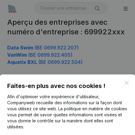
Aperçu des entreprises avec
numéro d'entreprise : 699922xxx
Data Swim
(BE 0699.922.207)
VanWim
(BE 0699.922.405)
Aquatix BXL
(BE 0699.922.504)
Clo
Faites-en plus avec nos cookies !
Produit
Afin d'optimiser votre expérience d'utilisateur,
Informations d’entreprise
Companyweb recueille des informations sur la façon dont
Monitoring
vous utilisez ce site web.
La politique en matière de cookies
Français
vous permet de savoir quelles informations sont visées et
Recherche internationale
vous donne le contrôle sur la manière dont elles sont
utilisées.
Kantorenpark Everest
Prospection
Leuvensesteenweg