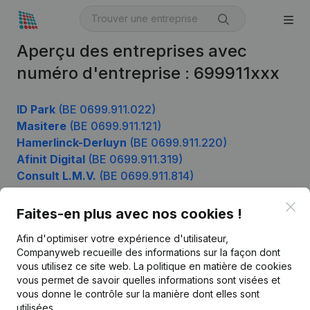
Aperçu des entreprises avec
numéro d'entreprise : 699911xxx
ID Park
(BE 0699.911.022)
Masitere
(BE 0699.911.121)
Hamerlinck-Derluyn
(BE 0699.911.220)
Afinit Digital
(BE 0699.911.319)
Consult L.M.V.
(BE 0699.911.814)
Clo
Faites-en plus avec nos cookies !
Produit
Afin d'optimiser votre expérience d'utilisateur,
Companyweb recueille des informations sur la façon dont
Informations d’entreprise
vous utilisez ce site web.
La politique en matière de cookies
vous permet de savoir quelles informations sont visées et
Monitoring
Français
vous donne le contrôle sur la manière dont elles sont
Recherche internationale
utilisées.