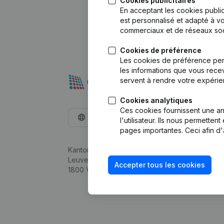
Cookies publicitaires
En acceptant les cookies public
est personnalisé et adapté à vo
commerciaux et de réseaux soc
Cookies de préférence
Les cookies de préférence per
les informations que vous recev
servent à rendre votre expérie
Cookies analytiques
Ces cookies fournissent une ana
Français
l'utilisateur. Ils nous permette
pages importantes. Ceci afin d'
Kantorenpark Everest
Leuvensesteenweg 248D,
Accepter tous les cookies
1800 Vilvoorde