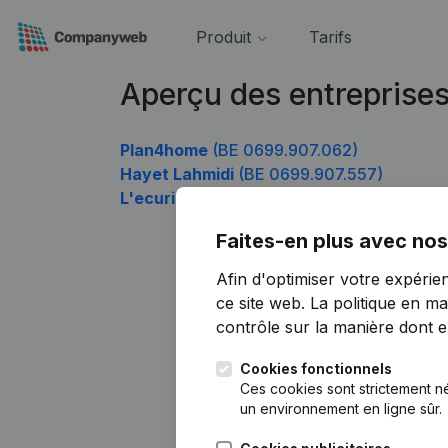
Produit
Tarifs
Aperçu des entreprise
Plan4home
(BE 0699.907.062)
Hayet Lahmidi
(BE 0699.907.557)
L'ecurie Des Pommiers
(BE 0699.907.854
Faites-en plus avec nos
Afin d'optimiser votre expérie
ce site web.
La politique en ma
contrôle sur la manière dont ell
Cookies fonctionnels
Ces cookies sont strictement n
un environnement en ligne sûr.