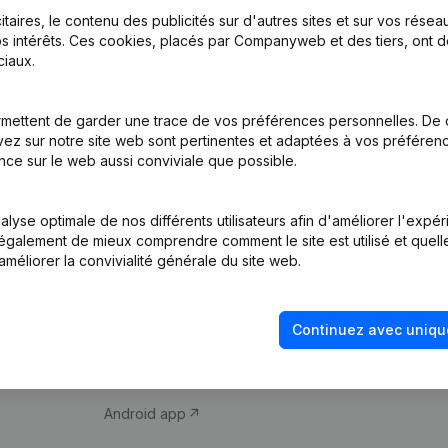
itaires, le contenu des publicités sur d'autres sites et sur vos rése
s intérêts. Ces cookies, placés par Companyweb et des tiers, ont d
iaux.
mettent de garder une trace de vos préférences personnelles. De 
ez sur notre site web sont pertinentes et adaptées à vos préférence
Produit
Thème
nce sur le web aussi conviviale que possible.
Informations
Compliance et pré
d’entreprise
fraude
lyse optimale de nos différents utilisateurs afin d'améliorer l'expé
nt également de mieux comprendre comment le site est utilisé et quell
Monitoring
Consulter des co
améliorer la convivialité générale du site web.
Recherche
Recherche de nu
internationale
Vérification de la 
Continuez avec uniqu
Prospection
iOS app
Android app