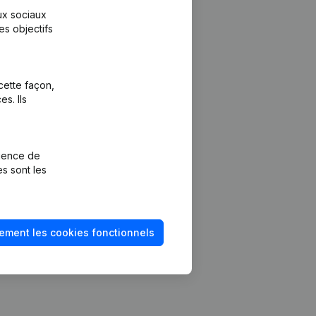
aux sociaux
es objectifs
cette façon,
s. Ils
Plateforme
vention de la
Intégrations
rience de
Intégrations
es sont les
mptes annuels
personnalisées
méro de TVA
Expérience de
paiement
solvabilité
ement les cookies fonctionnels
Contact
Tarifs