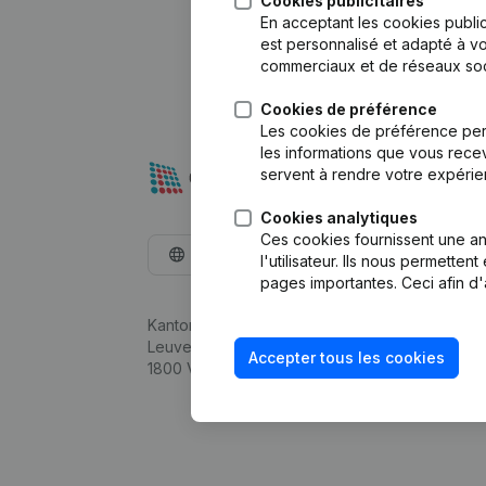
Cookies publicitaires
En acceptant les cookies public
est personnalisé et adapté à vo
commerciaux et de réseaux soc
Cookies de préférence
Les cookies de préférence per
les informations que vous recev
servent à rendre votre expérie
Cookies analytiques
Ces cookies fournissent une ana
Français
l'utilisateur. Ils nous permette
pages importantes. Ceci afin d'
Kantorenpark Everest
Leuvensesteenweg 248D,
Accepter tous les cookies
1800 Vilvoorde