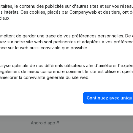
itaires, le contenu des publicités sur d'autres sites et sur vos rése
s intérêts. Ces cookies, placés par Companyweb et des tiers, ont d
iaux.
mettent de garder une trace de vos préférences personnelles. De 
ez sur notre site web sont pertinentes et adaptées à vos préférence
Produit
Thème
nce sur le web aussi conviviale que possible.
Informations
Compliance et pré
d’entreprise
fraude
lyse optimale de nos différents utilisateurs afin d'améliorer l'expé
nt également de mieux comprendre comment le site est utilisé et quell
Monitoring
Consulter des co
améliorer la convivialité générale du site web.
Recherche
Recherche de nu
internationale
Vérification de la 
Continuez avec uniqu
Prospection
iOS app
Android app