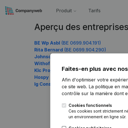
Produit
Tarifs
Aperçu des entreprise
BE Wp Asbl
(BE 0699.904.191)
Rita Bernard
(BE 0699.904.290)
Johnson Controls Belgium Holding
(BE 06
Withofs Consulting
(BE 0699.904.587)
Faites-en plus avec nos
Klc Projects
(BE 0699.904.686)
Hospy
(BE 0699.904.884)
Afin d'optimiser votre expérie
Ig Consulting Services
(BE 0699.904.983
ce site web.
La politique en ma
contrôle sur la manière dont ell
Cookies fonctionnels
Ces cookies sont strictement n
un environnement en ligne sûr.