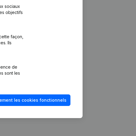
aux sociaux
es objectifs
cette façon,
s. Ils
Plateforme
vention de la
Intégrations
rience de
Intégrations
es sont les
mptes annuels
personnalisées
méro de TVA
Expérience de
paiement
solvabilité
ement les cookies fonctionnels
Contact
Tarifs