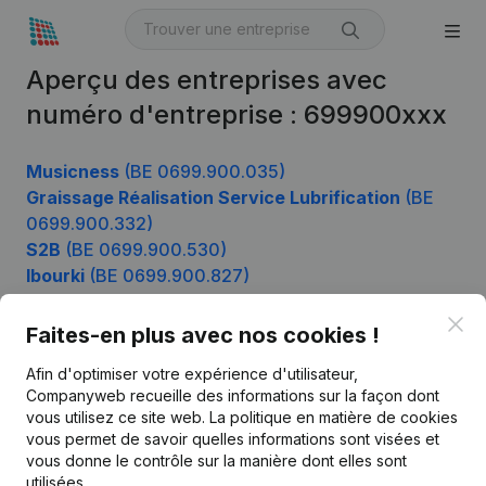
Aperçu des entreprises avec
numéro d'entreprise : 699900xxx
Musicness
(BE 0699.900.035)
Graissage Réalisation Service Lubrification
(BE
0699.900.332)
S2B
(BE 0699.900.530)
Ibourki
(BE 0699.900.827)
Clo
Faites-en plus avec nos cookies !
Produit
Afin d'optimiser votre expérience d'utilisateur,
Companyweb recueille des informations sur la façon dont
Informations d’entreprise
vous utilisez ce site web.
La politique en matière de cookies
vous permet de savoir quelles informations sont visées et
Monitoring
Français
vous donne le contrôle sur la manière dont elles sont
Recherche internationale
utilisées.