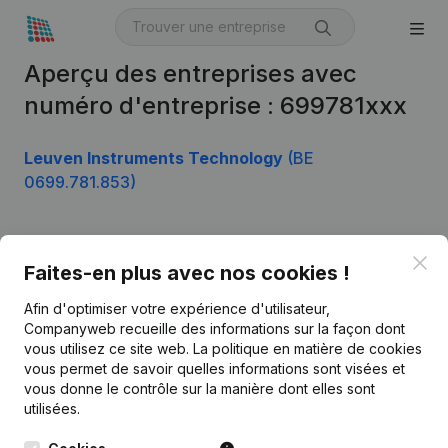
Aperçu des entreprises avec
numéro d'entreprise : 699781xxx
Leuven Instruments Technology
(BE
0699.781.853)
Clo
Produit
Faites-en plus avec nos cookies !
Informations d’entreprise
Afin d'optimiser votre expérience d'utilisateur,
Companyweb recueille des informations sur la façon dont
Monitoring
Français
vous utilisez ce site web.
La politique en matière de cookies
vous permet de savoir quelles informations sont visées et
Recherche internationale
vous donne le contrôle sur la manière dont elles sont
Kantorenpark Everest
Prospection
utilisées.
Leuvensesteenweg
iOS app
248D,