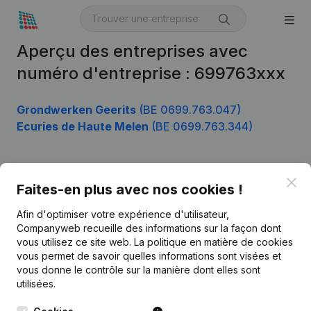
Aperçu des entreprises avec
numéro d'entreprise : 699763xxx
Grondwerken Geerits
(BE 0699.763.047)
Ecuries de Haute Melen
(BE 0699.763.344)
Clo
Produit
Faites-en plus avec nos cookies !
Informations d’entreprise
Afin d'optimiser votre expérience d'utilisateur,
Companyweb recueille des informations sur la façon dont
Monitoring
Français
vous utilisez ce site web.
La politique en matière de cookies
vous permet de savoir quelles informations sont visées et
Recherche internationale
vous donne le contrôle sur la manière dont elles sont
Kantorenpark Everest
Prospection
utilisées.
Leuvensesteenweg
iOS app
248D,