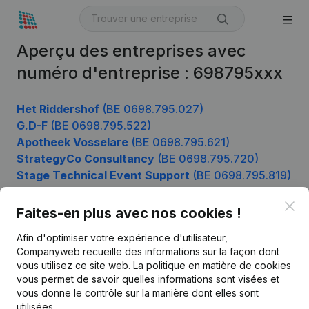
Aperçu des entreprises avec
numéro d'entreprise : 698795xxx
Het Riddershof
(BE 0698.795.027)
G.D-F
(BE 0698.795.522)
Apotheek Vosselare
(BE 0698.795.621)
StrategyCo Consultancy
(BE 0698.795.720)
Stage Technical Event Support
(BE 0698.795.819)
Clo
Faites-en plus avec nos cookies !
Produit
Afin d'optimiser votre expérience d'utilisateur,
Companyweb recueille des informations sur la façon dont
Informations d’entreprise
vous utilisez ce site web.
La politique en matière de cookies
vous permet de savoir quelles informations sont visées et
Monitoring
Français
vous donne le contrôle sur la manière dont elles sont
Recherche internationale
utilisées.