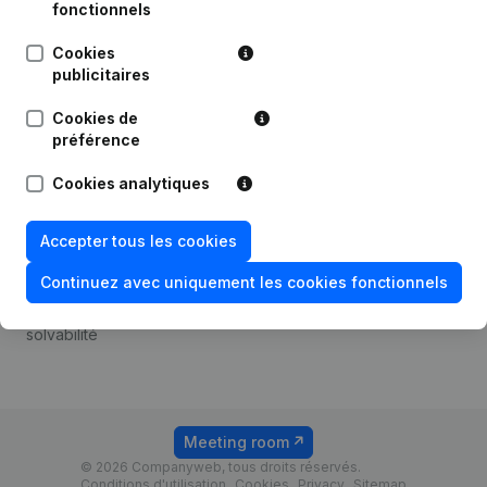
Android app
fonctionnels
Cookies
publicitaires
Thème
Plateforme
Cookies de
Compliance et prévention
Intégrations
préférence
de la fraude
Intégrations
Cookies analytiques
Consulter des comptes
personnalisées
annuels
Expérience de paiement
Accepter tous les cookies
Recherche de numéro de
Contact
TVA
Continuez avec uniquement les cookies fonctionnels
Tarifs
Vérification de la
solvabilité
Meeting room
© 2026 Companyweb, tous droits réservés.
Conditions d'utilisation
Cookies
Privacy
Sitemap