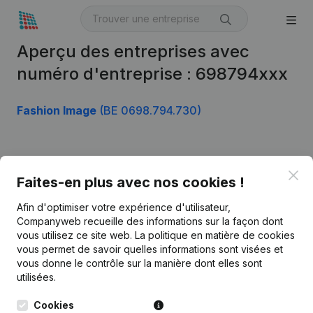
Aperçu des entreprises avec
numéro d'entreprise : 698794xxx
Fashion Image
(BE 0698.794.730)
Produit
Clo
Faites-en plus avec nos cookies !
Informations d’entreprise
Afin d'optimiser votre expérience d'utilisateur,
Monitoring
Français
Companyweb recueille des informations sur la façon dont
vous utilisez ce site web.
La politique en matière de cookies
Recherche internationale
vous permet de savoir quelles informations sont visées et
vous donne le contrôle sur la manière dont elles sont
Kantorenpark Everest
Prospection
utilisées.
Leuvensesteenweg
iOS app
248D,
Cookies
1800 Vilvoorde