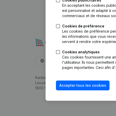
Cookies publicitaires
En acceptant les cookies public
est personnalisé et adapté à vo
commerciaux et de réseaux soc
Cookies de préférence
Les cookies de préférence per
les informations que vous recev
servent à rendre votre expérie
Cookies analytiques
Ces cookies fournissent une ana
Français
l'utilisateur. Ils nous permette
pages importantes. Ceci afin d'
Kantorenpark Everest
Leuvensesteenweg 248D,
Accepter tous les cookies
1800 Vilvoorde