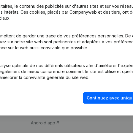
itaires, le contenu des publicités sur d'autres sites et sur vos rése
s intérêts. Ces cookies, placés par Companyweb et des tiers, ont d
iaux.
mettent de garder une trace de vos préférences personnelles. De 
ez sur notre site web sont pertinentes et adaptées à vos préférence
Produit
Thème
nce sur le web aussi conviviale que possible.
Informations
Compliance et pré
d’entreprise
fraude
lyse optimale de nos différents utilisateurs afin d'améliorer l'expé
nt également de mieux comprendre comment le site est utilisé et quell
Monitoring
Consulter des co
améliorer la convivialité générale du site web.
Recherche
Recherche de nu
internationale
Vérification de la 
Continuez avec uniqu
Prospection
iOS app
Android app