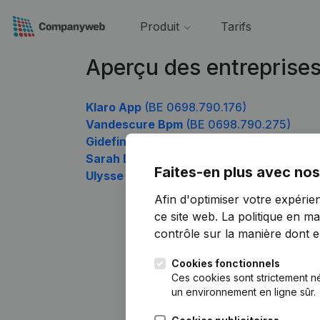
Produit
Tarifs
Aperçu des entreprise
Klaro App
(BE 0698.790.176)
Vandescure Bpm
(BE 0698.790.275)
Gidefin
(BE 0698.790.473)
Sarah De Wilde
(BE 0698.790.770)
Faites-en plus avec nos
Ulysse 71
(BE 0698.790.968)
Afin d'optimiser votre expérie
ce site web.
La politique en ma
contrôle sur la manière dont ell
Cookies fonctionnels
Ces cookies sont strictement n
un environnement en ligne sûr.