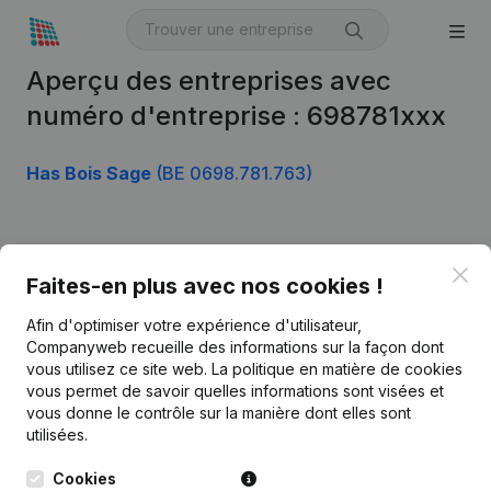
Aperçu des entreprises avec
numéro d'entreprise : 698781xxx
Has Bois Sage
(BE 0698.781.763)
Produit
Clo
Faites-en plus avec nos cookies !
Informations d’entreprise
Afin d'optimiser votre expérience d'utilisateur,
Monitoring
Français
Companyweb recueille des informations sur la façon dont
vous utilisez ce site web.
La politique en matière de cookies
Recherche internationale
vous permet de savoir quelles informations sont visées et
vous donne le contrôle sur la manière dont elles sont
Kantorenpark Everest
Prospection
utilisées.
Leuvensesteenweg
iOS app
248D,
Cookies
1800 Vilvoorde