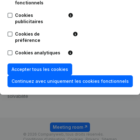
Android app
fonctionnels
Cookies
publicitaires
Thème
Plateforme
Cookies de
Compliance et prévention
Intégrations
préférence
de la fraude
Intégrations
Cookies analytiques
Consulter des comptes
personnalisées
annuels
Expérience de paiement
Accepter tous les cookies
Recherche de numéro de
Contact
TVA
Continuez avec uniquement les cookies fonctionnels
Tarifs
Vérification de la
solvabilité
Meeting room
© 2026 Companyweb, tous droits réservés.
Conditions d'utilisation
Cookies
Privacy
Sitemap