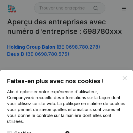
Aperçu des entreprises avec
numéro d'entreprise : 698780xxx
Holding Group Balon
(BE 0698.780.278)
Deux D
(BE 0698.780.575)
Clo
Produit
Faites-en plus avec nos cookies !
Informations d’entreprise
Afin d'optimiser votre expérience d'utilisateur,
Companyweb recueille des informations sur la façon dont
Monitoring
Français
vous utilisez ce site web.
La politique en matière de cookies
vous permet de savoir quelles informations sont visées et
Recherche internationale
vous donne le contrôle sur la manière dont elles sont
Kantorenpark Everest
Prospection
utilisées.
Leuvensesteenweg
iOS app
248D,