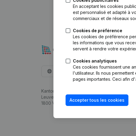
Cookies publicitaires
En acceptant les cookies public
est personnalisé et adapté à vo
commerciaux et de réseaux soc
Cookies de préférence
Les cookies de préférence per
les informations que vous recev
servent à rendre votre expérie
Cookies analytiques
Ces cookies fournissent une ana
Français
l'utilisateur. Ils nous permette
pages importantes. Ceci afin d'
Kantorenpark Everest
Leuvensesteenweg 248D,
Accepter tous les cookies
1800 Vilvoorde