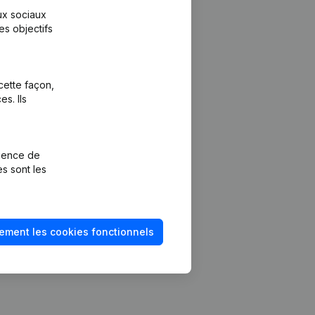
aux sociaux
es objectifs
cette façon,
s. Ils
Plateforme
vention de la
Intégrations
rience de
Intégrations
es sont les
mptes annuels
personnalisées
méro de TVA
Expérience de
paiement
solvabilité
ement les cookies fonctionnels
Contact
Tarifs