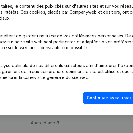
itaires, le contenu des publicités sur d'autres sites et sur vos rése
s intérêts. Ces cookies, placés par Companyweb et des tiers, ont d
iaux.
mettent de garder une trace de vos préférences personnelles. De 
ez sur notre site web sont pertinentes et adaptées à vos préférence
Produit
Thème
nce sur le web aussi conviviale que possible.
Informations
Compliance et pré
d’entreprise
fraude
lyse optimale de nos différents utilisateurs afin d'améliorer l'expé
nt également de mieux comprendre comment le site est utilisé et quell
Monitoring
Consulter des co
améliorer la convivialité générale du site web.
Recherche
Recherche de nu
internationale
Vérification de la 
Continuez avec uniqu
Prospection
iOS app
Android app