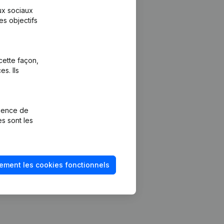
aux sociaux
es objectifs
cette façon,
s. Ils
Plateforme
vention de la
Intégrations
rience de
Intégrations
es sont les
mptes annuels
personnalisées
méro de TVA
Expérience de
paiement
solvabilité
ement les cookies fonctionnels
Contact
Tarifs