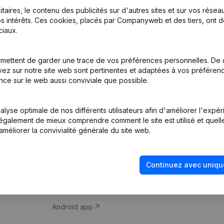
itaires, le contenu des publicités sur d'autres sites et sur vos rése
s intérêts. Ces cookies, placés par Companyweb et des tiers, ont d
iaux.
mettent de garder une trace de vos préférences personnelles. De 
ez sur notre site web sont pertinentes et adaptées à vos préférence
Produit
Thème
nce sur le web aussi conviviale que possible.
Informations
Compliance et pré
d’entreprise
fraude
lyse optimale de nos différents utilisateurs afin d'améliorer l'expé
nt également de mieux comprendre comment le site est utilisé et quell
Monitoring
Consulter des co
améliorer la convivialité générale du site web.
Recherche
Recherche de nu
internationale
Vérification de la 
Continuez avec uniqu
Prospection
iOS app
Android app