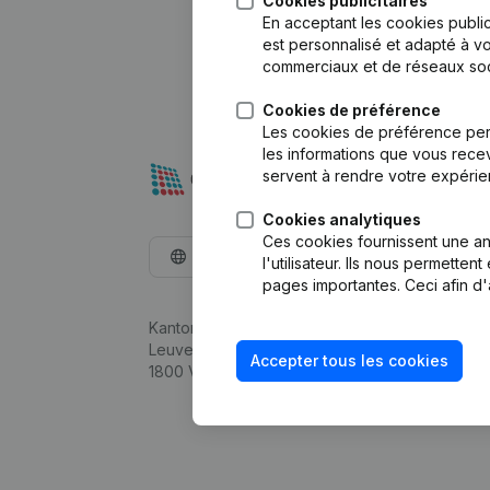
Cookies publicitaires
En acceptant les cookies public
est personnalisé et adapté à vo
commerciaux et de réseaux soc
Cookies de préférence
Les cookies de préférence per
les informations que vous recev
servent à rendre votre expérie
Cookies analytiques
Ces cookies fournissent une ana
Français
l'utilisateur. Ils nous permette
pages importantes. Ceci afin d'
Kantorenpark Everest
Leuvensesteenweg 248D,
Accepter tous les cookies
1800 Vilvoorde