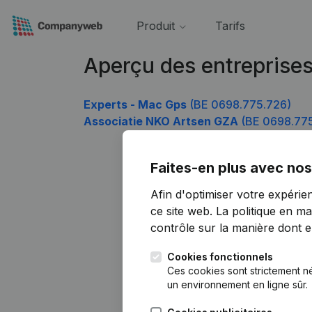
Produit
Tarifs
Aperçu des entreprise
Experts - Mac Gps
(BE 0698.775.726)
Associatie NKO Artsen GZA
(BE 0698.775
Faites-en plus avec nos
Afin d'optimiser votre expérie
ce site web.
La politique en ma
contrôle sur la manière dont ell
Cookies fonctionnels
Ces cookies sont strictement n
un environnement en ligne sûr.