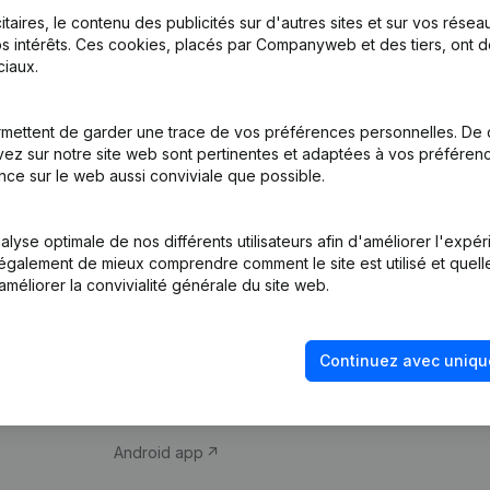
itaires, le contenu des publicités sur d'autres sites et sur vos rése
s intérêts. Ces cookies, placés par Companyweb et des tiers, ont d
iaux.
mettent de garder une trace de vos préférences personnelles. De 
ez sur notre site web sont pertinentes et adaptées à vos préférence
Produit
Thème
nce sur le web aussi conviviale que possible.
Informations
Compliance et pré
d’entreprise
fraude
lyse optimale de nos différents utilisateurs afin d'améliorer l'expé
nt également de mieux comprendre comment le site est utilisé et quell
Monitoring
Consulter des co
améliorer la convivialité générale du site web.
Recherche
Recherche de nu
internationale
Vérification de la 
Continuez avec uniqu
Prospection
iOS app
Android app