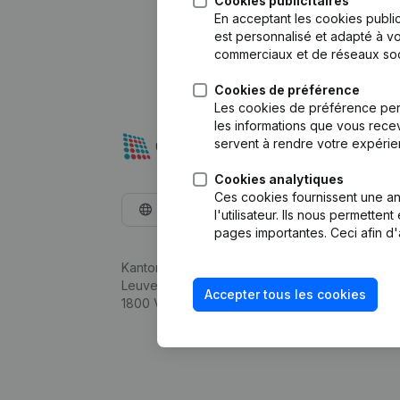
Cookies publicitaires
En acceptant les cookies public
est personnalisé et adapté à vo
commerciaux et de réseaux soc
Cookies de préférence
Les cookies de préférence per
les informations que vous recev
servent à rendre votre expérie
Cookies analytiques
Ces cookies fournissent une ana
Français
l'utilisateur. Ils nous permette
pages importantes. Ceci afin d'
Kantorenpark Everest
Leuvensesteenweg 248D,
Accepter tous les cookies
1800 Vilvoorde