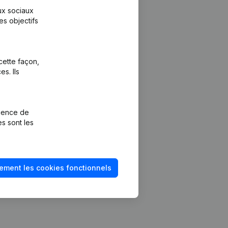
aux sociaux
es objectifs
cette façon,
s. Ils
Plateforme
vention de la
Intégrations
rience de
Intégrations
es sont les
mptes annuels
personnalisées
méro de TVA
Expérience de
paiement
solvabilité
ement les cookies fonctionnels
Contact
Tarifs