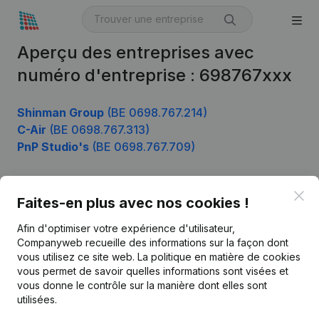
Aperçu des entreprises avec
numéro d'entreprise : 698767xxx
Shinman Group
(BE 0698.767.214)
C-Air
(BE 0698.767.313)
PnP Studio's
(BE 0698.767.709)
Clo
Faites-en plus avec nos cookies !
Produit
Afin d'optimiser votre expérience d'utilisateur,
Informations d’entreprise
Companyweb recueille des informations sur la façon dont
Monitoring
vous utilisez ce site web.
La politique en matière de cookies
Français
vous permet de savoir quelles informations sont visées et
Recherche internationale
vous donne le contrôle sur la manière dont elles sont
utilisées.
Kantorenpark Everest
Prospection
Leuvensesteenweg