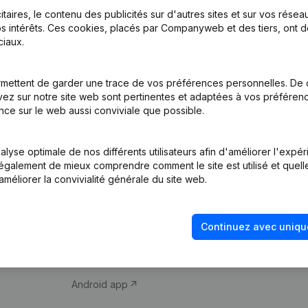
itaires, le contenu des publicités sur d'autres sites et sur vos rése
s intérêts. Ces cookies, placés par Companyweb et des tiers, ont d
iaux.
mettent de garder une trace de vos préférences personnelles. De 
ez sur notre site web sont pertinentes et adaptées à vos préférence
Produit
Thème
nce sur le web aussi conviviale que possible.
Informations
Compliance et pré
d’entreprise
fraude
lyse optimale de nos différents utilisateurs afin d'améliorer l'expé
nt également de mieux comprendre comment le site est utilisé et quell
Monitoring
Consulter des co
améliorer la convivialité générale du site web.
Recherche
Recherche de nu
internationale
Vérification de la 
Continuez avec uniqu
Prospection
iOS app
Android app