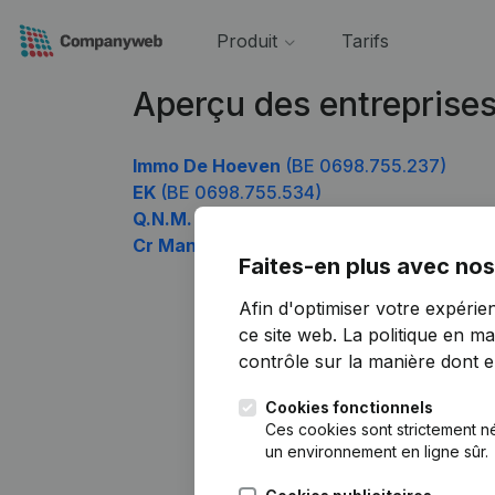
Produit
Tarifs
Aperçu des entreprise
Immo De Hoeven
(BE 0698.755.237)
EK
(BE 0698.755.534)
Q.N.M. CONSULTING
(BE 0698.755.633)
Cr Management & Consult
(BE 0698.755.
Faites-en plus avec nos
Afin d'optimiser votre expérie
ce site web.
La politique en ma
contrôle sur la manière dont ell
Cookies fonctionnels
Ces cookies sont strictement n
un environnement en ligne sûr.