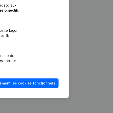
aux sociaux
es objectifs
cette façon,
s. Ils
Plateforme
vention de la
Intégrations
rience de
Intégrations
es sont les
mptes annuels
personnalisées
méro de TVA
Expérience de
paiement
solvabilité
ement les cookies fonctionnels
Contact
Tarifs