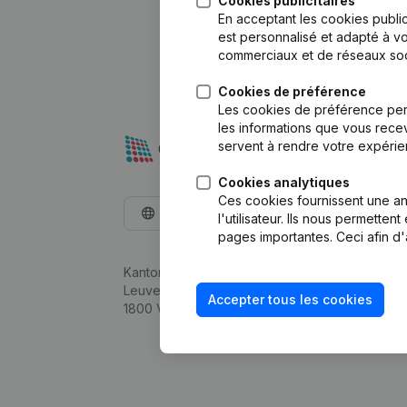
Cookies publicitaires
En acceptant les cookies public
est personnalisé et adapté à vo
commerciaux et de réseaux soc
Cookies de préférence
Les cookies de préférence per
les informations que vous recev
servent à rendre votre expérie
Cookies analytiques
Ces cookies fournissent une ana
Français
l'utilisateur. Ils nous permette
pages importantes. Ceci afin d'
Kantorenpark Everest
Leuvensesteenweg 248D,
Accepter tous les cookies
1800 Vilvoorde