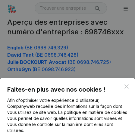
Aperçu des entreprises avec
numéro d'entreprise : 698746xxx
Englob
(BE 0698.746.329)
David Tant
(BE 0698.746.428)
Julie BOCKOURT Avocat
(BE 0698.746.725)
OrthoGyn
(BE 0698.746.923)
Clo
Faites-en plus avec nos cookies !
Produit
Afin d'optimiser votre expérience d'utilisateur,
Informations d’entreprise
Companyweb recueille des informations sur la façon dont
vous utilisez ce site web.
La politique en matière de cookies
Monitoring
Français
vous permet de savoir quelles informations sont visées et
vous donne le contrôle sur la manière dont elles sont
Recherche internationale
utilisées.