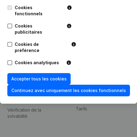
Kantorenpark Everest
Prospection
Leuvensesteenweg
Cookies
iOS app
248D,
fonctionnels
1800 Vilvoorde
Android app
Cookies
publicitaires
Cookies de
Thème
Plateforme
préférence
Compliance et prévention
Intégrations
Cookies analytiques
de la fraude
Intégrations
Consulter des comptes
personnalisées
Accepter tous les cookies
annuels
Expérience de paiement
Continuez avec uniquement les cookies fonctionnels
Recherche de numéro de
Contact
TVA
Tarifs
Vérification de la
solvabilité