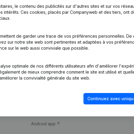
itaires, le contenu des publicités sur d'autres sites et sur vos rése
s intérêts. Ces cookies, placés par Companyweb et des tiers, ont d
iaux.
mettent de garder une trace de vos préférences personnelles. De 
ez sur notre site web sont pertinentes et adaptées à vos préférence
Produit
Thème
nce sur le web aussi conviviale que possible.
Informations
Compliance et pré
d’entreprise
fraude
lyse optimale de nos différents utilisateurs afin d'améliorer l'expé
nt également de mieux comprendre comment le site est utilisé et quell
Monitoring
Consulter des co
améliorer la convivialité générale du site web.
Recherche
Recherche de nu
internationale
Vérification de la 
Continuez avec uniqu
Prospection
iOS app
Android app