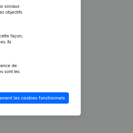
aux sociaux
es objectifs
cette façon,
s. Ils
Plateforme
vention de la
Intégrations
rience de
Intégrations
es sont les
mptes annuels
personnalisées
méro de TVA
Expérience de
paiement
solvabilité
ement les cookies fonctionnels
Contact
Tarifs