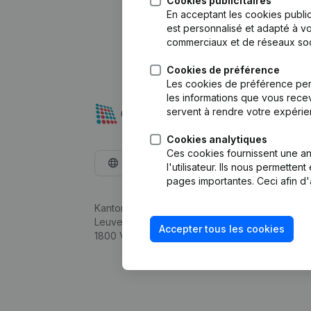
Cookies publicitaires
En acceptant les cookies public
est personnalisé et adapté à vo
commerciaux et de réseaux soc
Cookies de préférence
Les cookies de préférence per
les informations que vous recev
servent à rendre votre expérie
Cookies analytiques
Ces cookies fournissent une ana
Français
l'utilisateur. Ils nous permette
pages importantes. Ceci afin d'
Kantorenpark Everest
Leuvensesteenweg 248D,
Accepter tous les cookies
1800 Vilvoorde