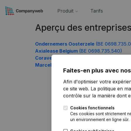
Produit
Tarifs
Aperçu des entreprise
Ondernemers Oosterzele
(BE 0698.735.0
Axialease Belgium
(BE 0698.735.540)
Coraventure
(BE 0698.735.837)
Marcella Group
(BE 0698.735.936)
Faites-en plus avec nos
Afin d'optimiser votre expérie
ce site web.
La politique en ma
contrôle sur la manière dont ell
Cookies fonctionnels
Ces cookies sont strictement n
un environnement en ligne sûr.