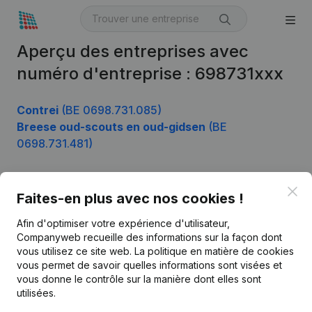
Aperçu des entreprises avec
numéro d'entreprise : 698731xxx
Contrei
(BE 0698.731.085)
Breese oud-scouts en oud-gidsen
(BE
0698.731.481)
Clo
Faites-en plus avec nos cookies !
Produit
Afin d'optimiser votre expérience d'utilisateur,
Informations d’entreprise
Companyweb recueille des informations sur la façon dont
Monitoring
vous utilisez ce site web.
La politique en matière de cookies
Français
vous permet de savoir quelles informations sont visées et
Recherche internationale
vous donne le contrôle sur la manière dont elles sont
utilisées.
Kantorenpark Everest
Prospection
Leuvensesteenweg