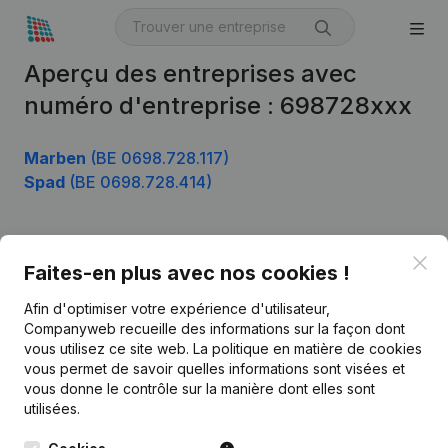
Aperçu des entreprises avec
numéro d'entreprise : 698728xxx
Marben
(BE 0698.728.117)
Spad
(BE 0698.728.414)
Clo
Produit
Faites-en plus avec nos cookies !
Informations d’entreprise
Afin d'optimiser votre expérience d'utilisateur,
Companyweb recueille des informations sur la façon dont
Monitoring
Français
vous utilisez ce site web.
La politique en matière de cookies
vous permet de savoir quelles informations sont visées et
Recherche internationale
vous donne le contrôle sur la manière dont elles sont
Kantorenpark Everest
Prospection
utilisées.
Leuvensesteenweg
iOS app
248D,