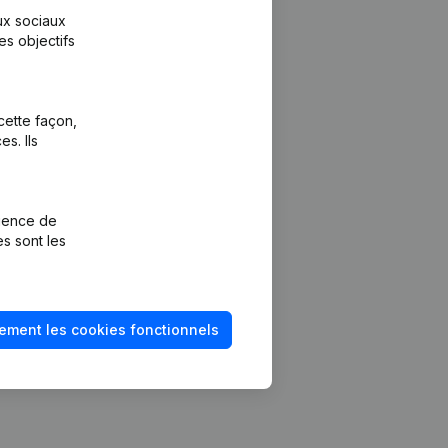
aux sociaux
es objectifs
cette façon,
s. Ils
Plateforme
vention de la
Intégrations
rience de
Intégrations
es sont les
mptes annuels
personnalisées
méro de TVA
Expérience de
paiement
solvabilité
ement les cookies fonctionnels
Contact
Tarifs