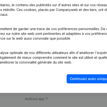
itaires, le contenu des publicités sur d'autres sites et sur vos rése
s intérêts. Ces cookies, placés par Companyweb et des tiers, ont d
iaux.
mettent de garder une trace de vos préférences personnelles. De 
ez sur notre site web sont pertinentes et adaptées à vos préférence
Produit
Thème
nce sur le web aussi conviviale que possible.
Informations
Compliance et pré
d’entreprise
fraude
lyse optimale de nos différents utilisateurs afin d'améliorer l'expé
nt également de mieux comprendre comment le site est utilisé et quell
Monitoring
Consulter des co
améliorer la convivialité générale du site web.
Recherche
Recherche de nu
internationale
Vérification de la 
Continuez avec uniqu
Prospection
iOS app
Android app