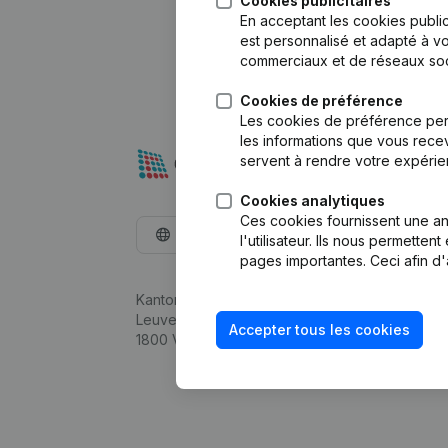
Cookies publicitaires
En acceptant les cookies public
est personnalisé et adapté à vo
commerciaux et de réseaux soc
Cookies de préférence
Les cookies de préférence per
les informations que vous recev
servent à rendre votre expérie
Cookies analytiques
Ces cookies fournissent une ana
Français
l'utilisateur. Ils nous permette
pages importantes. Ceci afin d'
Kantorenpark Everest
Leuvensesteenweg 248D,
Accepter tous les cookies
1800 Vilvoorde