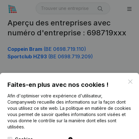
Aperçu des entreprises avec
numéro d'entreprise : 698719xxx
Coppein Bram
(BE 0698.719.110)
Sportclub HZ93
(BE 0698.719.209)
Clo
Produit
Faites-en plus avec nos cookies !
Informations d’entreprise
Afin d'optimiser votre expérience d'utilisateur,
Companyweb recueille des informations sur la façon dont
Monitoring
Français
vous utilisez ce site web.
La politique en matière de cookies
vous permet de savoir quelles informations sont visées et
Recherche internationale
vous donne le contrôle sur la manière dont elles sont
Kantorenpark Everest
Prospection
utilisées.
Leuvensesteenweg
iOS app
248D,