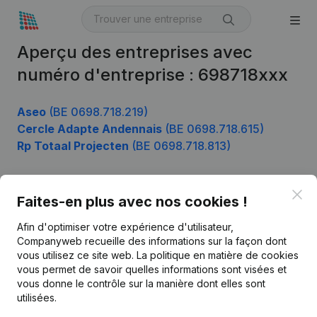
Aperçu des entreprises avec
numéro d'entreprise : 698718xxx
Aseo
(BE 0698.718.219)
Cercle Adapte Andennais
(BE 0698.718.615)
Rp Totaal Projecten
(BE 0698.718.813)
Clo
Faites-en plus avec nos cookies !
Produit
Afin d'optimiser votre expérience d'utilisateur,
Informations d’entreprise
Companyweb recueille des informations sur la façon dont
Monitoring
vous utilisez ce site web.
La politique en matière de cookies
Français
vous permet de savoir quelles informations sont visées et
Recherche internationale
vous donne le contrôle sur la manière dont elles sont
utilisées.
Kantorenpark Everest
Prospection
Leuvensesteenweg