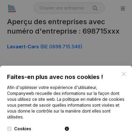
Aperçu des entreprises avec
numéro d'entreprise : 698715xxx
Lavaert-Cars
(BE 0698.715.546)
Produit
Clo
Faites-en plus avec nos cookies !
Informations d’entreprise
Afin d'optimiser votre expérience d'utilisateur,
Monitoring
Français
Companyweb recueille des informations sur la façon dont
vous utilisez ce site web.
La politique en matière de cookies
Recherche internationale
vous permet de savoir quelles informations sont visées et
vous donne le contrôle sur la manière dont elles sont
Kantorenpark Everest
Prospection
utilisées.
Leuvensesteenweg
iOS app
248D,
Cookies
1800 Vilvoorde