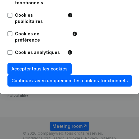
Android app
fonctionnels
Cookies
publicitaires
Thème
Plateforme
Cookies de
Compliance et prévention
Intégrations
préférence
de la fraude
Intégrations
Cookies analytiques
Consulter des comptes
personnalisées
annuels
Expérience de paiement
Accepter tous les cookies
Recherche de numéro de
Contact
TVA
Continuez avec uniquement les cookies fonctionnels
Tarifs
Vérification de la
solvabilité
Meeting room
© 2026 Companyweb, tous droits réservés.
Conditions d'utilisation
Cookies
Privacy
Sitemap