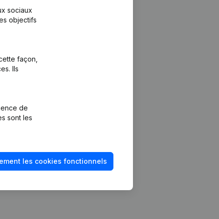
aux sociaux
es objectifs
cette façon,
s. Ils
Plateforme
vention de la
Intégrations
rience de
Intégrations
es sont les
mptes annuels
personnalisées
méro de TVA
Expérience de
paiement
solvabilité
ement les cookies fonctionnels
Contact
Tarifs