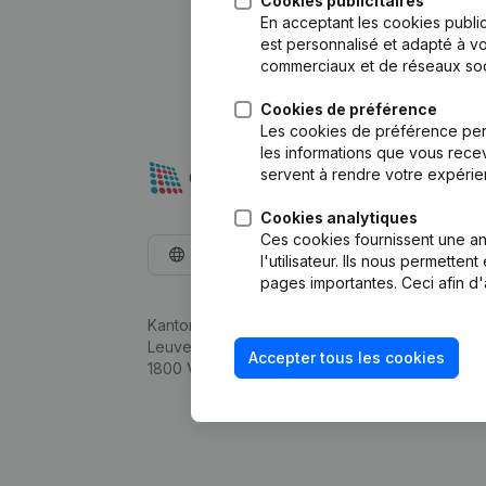
Cookies publicitaires
En acceptant les cookies public
est personnalisé et adapté à vo
commerciaux et de réseaux soc
Cookies de préférence
Les cookies de préférence per
les informations que vous recev
servent à rendre votre expérie
Cookies analytiques
Ces cookies fournissent une ana
Français
l'utilisateur. Ils nous permette
pages importantes. Ceci afin d'
Kantorenpark Everest
Leuvensesteenweg 248D,
Accepter tous les cookies
1800 Vilvoorde