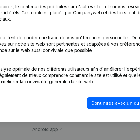
itaires, le contenu des publicités sur d'autres sites et sur vos rése
s intérêts. Ces cookies, placés par Companyweb et des tiers, ont d
iaux.
mettent de garder une trace de vos préférences personnelles. De 
ez sur notre site web sont pertinentes et adaptées à vos préférence
Produit
Thème
nce sur le web aussi conviviale que possible.
Informations
Compliance et pré
d’entreprise
fraude
lyse optimale de nos différents utilisateurs afin d'améliorer l'expé
nt également de mieux comprendre comment le site est utilisé et quell
Monitoring
Consulter des co
améliorer la convivialité générale du site web.
Recherche
Recherche de nu
internationale
Vérification de la 
Continuez avec uniqu
Prospection
iOS app
Android app