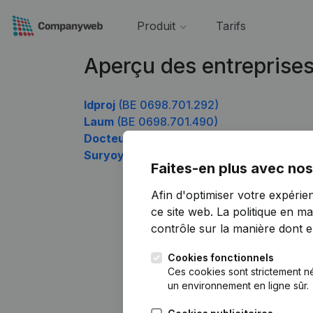
Produit
Tarifs
Aperçu des entreprise
Idproj
(BE 0698.701.292)
Laum
(BE 0698.701.490)
Docteur MCN - Hématologie
(BE 0698.70
Suryoyo
(BE 0698.701.985)
Faites-en plus avec nos
Afin d'optimiser votre expérie
ce site web.
La politique en ma
contrôle sur la manière dont ell
Cookies fonctionnels
Ces cookies sont strictement n
un environnement en ligne sûr.