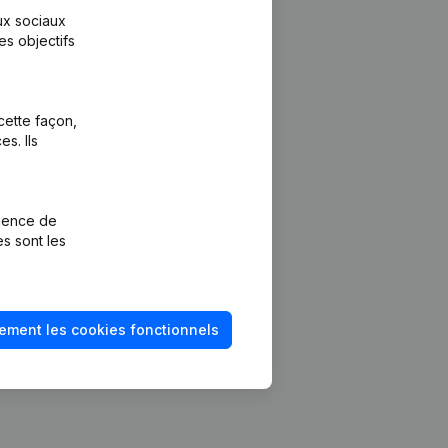
aux sociaux
es objectifs
cette façon,
s. Ils
Plateforme
vention de la
Intégrations
rience de
Intégrations
es sont les
mptes annuels
personnalisées
méro de TVA
Expérience de
paiement
solvabilité
ement les cookies fonctionnels
Contact
Tarifs