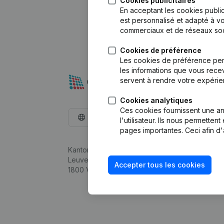
Cookies publicitaires
En acceptant les cookies public
est personnalisé et adapté à vo
commerciaux et de réseaux soc
Cookies de préférence
Les cookies de préférence per
les informations que vous recev
servent à rendre votre expérie
Cookies analytiques
Ces cookies fournissent une ana
Français
l'utilisateur. Ils nous permette
pages importantes. Ceci afin d'
Kantorenpark Everest
Leuvensesteenweg 248D,
Accepter tous les cookies
1800 Vilvoorde