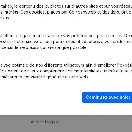
itaires, le contenu des publicités sur d'autres sites et sur vos rése
s intérêts. Ces cookies, placés par Companyweb et des tiers, ont d
iaux.
mettent de garder une trace de vos préférences personnelles. De 
ez sur notre site web sont pertinentes et adaptées à vos préférence
Produit
Thème
nce sur le web aussi conviviale que possible.
Informations
Compliance et pré
d’entreprise
fraude
lyse optimale de nos différents utilisateurs afin d'améliorer l'expé
nt également de mieux comprendre comment le site est utilisé et quell
Monitoring
Consulter des co
améliorer la convivialité générale du site web.
Recherche
Recherche de nu
internationale
Vérification de la 
Continuez avec uniqu
Prospection
iOS app
Android app