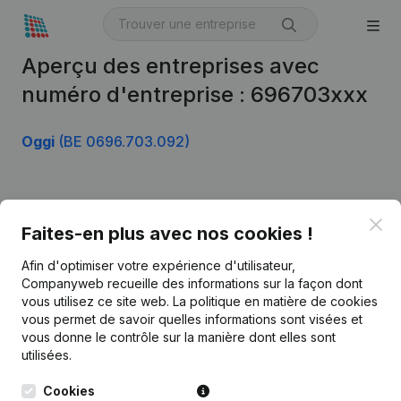
Aperçu des entreprises avec
numéro d'entreprise : 696703xxx
Oggi
(BE 0696.703.092)
Produit
Clo
Faites-en plus avec nos cookies !
Informations d’entreprise
Afin d'optimiser votre expérience d'utilisateur,
Monitoring
Français
Companyweb recueille des informations sur la façon dont
vous utilisez ce site web.
La politique en matière de cookies
Recherche internationale
vous permet de savoir quelles informations sont visées et
vous donne le contrôle sur la manière dont elles sont
Kantorenpark Everest
Prospection
utilisées.
Leuvensesteenweg
iOS app
248D,
Cookies
1800 Vilvoorde