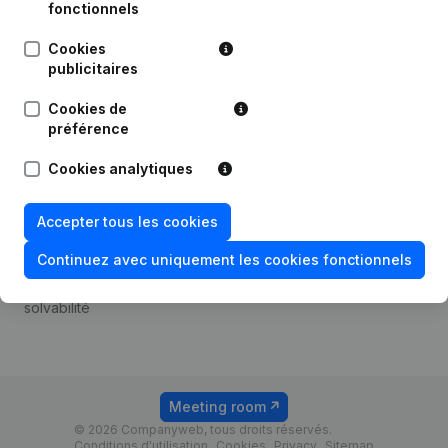
Android app
fonctionnels
Cookies
publicitaires
Thème
Plateforme
Cookies de
Compliance et prévention
Intégrations
préférence
de la fraude
Intégrations
Cookies analytiques
Consulter des comptes
personnalisées
annuels
Expérience de paiement
Accepter tous les cookies
Recherche de numéro de
Contact
TVA
Continuez avec uniquement les cookies fonctionnels
Tarifs
Vérification de la
solvabilité
Meeting room
© 2026 Companyweb, tous droits réservés.
Conditions d'utilisation
Cookies
Privacy
Sitemap