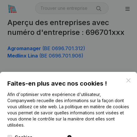
Aperçu des entreprises avec
numéro d'entreprise : 696701xxx
Agromanager
(BE 0696.701.312)
Medlinx Lina
(BE 0696.701.906)
Clo
Produit
Faites-en plus avec nos cookies !
Informations d’entreprise
Afin d'optimiser votre expérience d'utilisateur,
Companyweb recueille des informations sur la façon dont
Monitoring
Français
vous utilisez ce site web.
La politique en matière de cookies
vous permet de savoir quelles informations sont visées et
Recherche internationale
vous donne le contrôle sur la manière dont elles sont
Kantorenpark Everest
Prospection
utilisées.
Leuvensesteenweg
iOS app
248D,