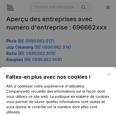
Aperçu des entreprises avec
numéro d'entreprise : 696662xxx
Pkcb
(BE 0696.662.017)
Jcp Cleaning
(BE 0696.662.314)
Ratio
(BE 0696.662.809)
Bauplan
(BE 0696.662.908)
Clo
Faites-en plus avec nos cookies !
Produit
Afin d'optimiser votre expérience d'utilisateur,
Informations d’entreprise
Companyweb recueille des informations sur la façon dont
vous utilisez ce site web.
La politique en matière de cookies
Monitoring
Français
vous permet de savoir quelles informations sont visées et
vous donne le contrôle sur la manière dont elles sont
Recherche internationale
utilisées.