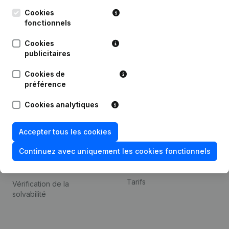
Kantorenpark Everest
Prospection
Leuvensesteenweg
Cookies
iOS app
248D,
fonctionnels
1800 Vilvoorde
Android app
Cookies
publicitaires
Cookies de
Thème
Plateforme
préférence
Compliance et prévention
Intégrations
Cookies analytiques
de la fraude
Intégrations
Consulter des comptes
personnalisées
Accepter tous les cookies
annuels
Expérience de paiement
Continuez avec uniquement les cookies fonctionnels
Recherche de numéro de
Contact
TVA
Tarifs
Vérification de la
solvabilité