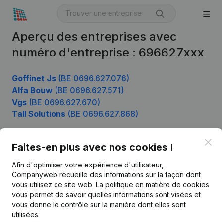
Aperçu des entreprises avec
numéro d'entreprise : 696627xxx
Goffinet Js
(BE 0696.627.076)
Alfa Bouw
(BE 0696.627.571)
Vgs
(BE 0696.627.670)
Tall Solutions
(BE 0696.627.868)
Clo
Faites-en plus avec nos cookies !
Produit
Afin d'optimiser votre expérience d'utilisateur,
Informations d’entreprise
Companyweb recueille des informations sur la façon dont
vous utilisez ce site web.
La politique en matière de cookies
Monitoring
Français
vous permet de savoir quelles informations sont visées et
vous donne le contrôle sur la manière dont elles sont
Recherche internationale
utilisées.