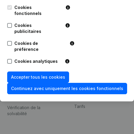
Kantorenpark Everest
Prospection
Leuvensesteenweg
Cookies
iOS app
248D,
fonctionnels
1800 Vilvoorde
Android app
Cookies
publicitaires
Cookies de
Thème
Plateforme
préférence
Compliance et prévention
Intégrations
Cookies analytiques
de la fraude
Intégrations
Consulter des comptes
personnalisées
Accepter tous les cookies
annuels
Expérience de paiement
Continuez avec uniquement les cookies fonctionnels
Recherche de numéro de
Contact
TVA
Tarifs
Vérification de la
solvabilité