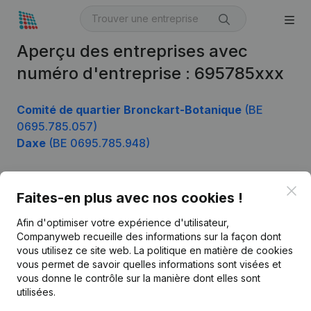
Aperçu des entreprises avec
numéro d'entreprise : 695785xxx
Comité de quartier Bronckart-Botanique
(BE
0695.785.057)
Daxe
(BE 0695.785.948)
Clo
Faites-en plus avec nos cookies !
Produit
Afin d'optimiser votre expérience d'utilisateur,
Informations d’entreprise
Companyweb recueille des informations sur la façon dont
Monitoring
vous utilisez ce site web.
La politique en matière de cookies
Français
vous permet de savoir quelles informations sont visées et
Recherche internationale
vous donne le contrôle sur la manière dont elles sont
utilisées.
Kantorenpark Everest
Prospection
Leuvensesteenweg