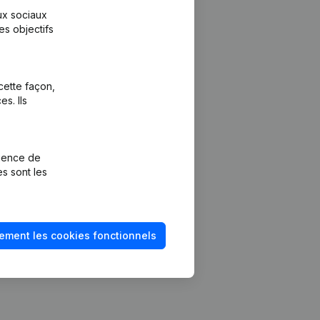
aux sociaux
es objectifs
cette façon,
s. Ils
Plateforme
vention de la
Intégrations
rience de
Intégrations
es sont les
mptes annuels
personnalisées
méro de TVA
Expérience de
paiement
solvabilité
ement les cookies fonctionnels
Contact
Tarifs