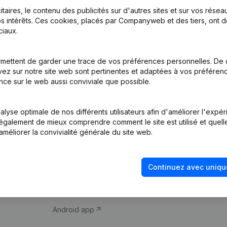
itaires, le contenu des publicités sur d'autres sites et sur vos rése
s intérêts. Ces cookies, placés par Companyweb et des tiers, ont d
iaux.
mettent de garder une trace de vos préférences personnelles. De 
ez sur notre site web sont pertinentes et adaptées à vos préférence
Produit
Thème
nce sur le web aussi conviviale que possible.
Informations
Compliance et pré
d’entreprise
fraude
lyse optimale de nos différents utilisateurs afin d'améliorer l'expé
nt également de mieux comprendre comment le site est utilisé et quell
Monitoring
Consulter des co
améliorer la convivialité générale du site web.
Recherche
Recherche de nu
internationale
Vérification de la 
Continuez avec uniqu
Prospection
iOS app
Android app