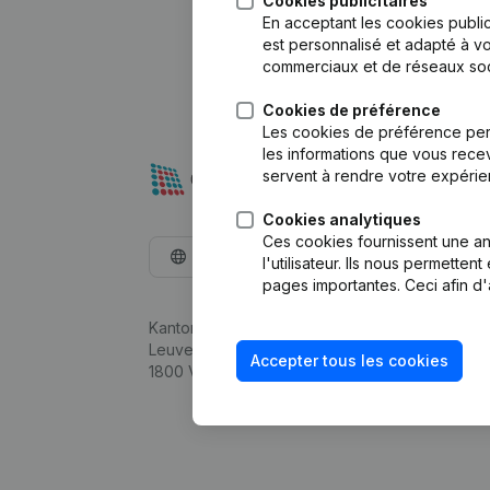
Cookies publicitaires
En acceptant les cookies public
est personnalisé et adapté à vo
commerciaux et de réseaux soc
Cookies de préférence
Les cookies de préférence per
les informations que vous recev
servent à rendre votre expérie
Cookies analytiques
Ces cookies fournissent une ana
Français
l'utilisateur. Ils nous permette
pages importantes. Ceci afin d'
Kantorenpark Everest
Leuvensesteenweg 248D,
Accepter tous les cookies
1800 Vilvoorde