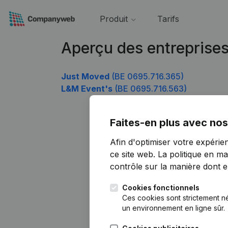
Produit
Tarifs
Aperçu des entreprise
Just Moved
(BE 0695.716.365)
L&M Event's
(BE 0695.716.563)
Faites-en plus avec nos
Afin d'optimiser votre expérie
ce site web.
La politique en ma
contrôle sur la manière dont ell
Cookies fonctionnels
Ces cookies sont strictement n
un environnement en ligne sûr.