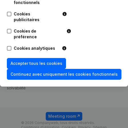
Android app
fonctionnels
Cookies
publicitaires
Thème
Plateforme
Cookies de
Compliance et prévention
Intégrations
préférence
de la fraude
Intégrations
Cookies analytiques
Consulter des comptes
personnalisées
annuels
Expérience de paiement
Accepter tous les cookies
Recherche de numéro de
Contact
TVA
Continuez avec uniquement les cookies fonctionnels
Tarifs
Vérification de la
solvabilité
Meeting room
© 2026 Companyweb, tous droits réservés.
Conditions d'utilisation
Cookies
Privacy
Sitemap