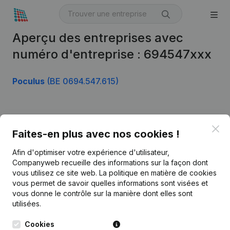
Aperçu des entreprises avec
numéro d'entreprise : 694547xxx
Poculus
(BE 0694.547.615)
Produit
Clo
Faites-en plus avec nos cookies !
Informations d’entreprise
Afin d'optimiser votre expérience d'utilisateur,
Monitoring
Français
Companyweb recueille des informations sur la façon dont
vous utilisez ce site web.
La politique en matière de cookies
Recherche internationale
vous permet de savoir quelles informations sont visées et
vous donne le contrôle sur la manière dont elles sont
Kantorenpark Everest
Prospection
utilisées.
Leuvensesteenweg
iOS app
248D,
Cookies
1800 Vilvoorde