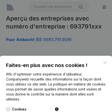
Aperçu des entreprises avec
numéro d'entreprise : 693791xxx
Puur Ambacht
(BE 0693.791.609)
Produit
Clo
Faites-en plus avec nos cookies !
Informations d’entreprise
Afin d'optimiser votre expérience d'utilisateur,
Monitoring
Français
Companyweb recueille des informations sur la façon dont
vous utilisez ce site web.
La politique en matière de cookies
Recherche internationale
vous permet de savoir quelles informations sont visées et
vous donne le contrôle sur la manière dont elles sont
Kantorenpark Everest
Prospection
utilisées.
Leuvensesteenweg
iOS app
248D,
Cookies
1800 Vilvoorde