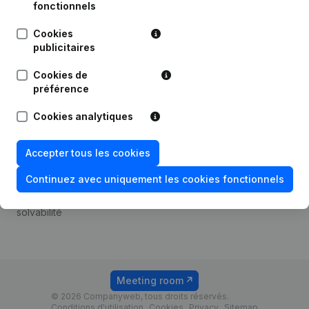
Android app
fonctionnels
Cookies
publicitaires
Thème
Plateforme
Cookies de
Compliance et prévention
Intégrations
préférence
de la fraude
Intégrations
Cookies analytiques
Consulter des comptes
personnalisées
annuels
Expérience de paiement
Accepter tous les cookies
Recherche de numéro de
Contact
TVA
Continuez avec uniquement les cookies fonctionnels
Tarifs
Vérification de la
solvabilité
Meeting room
© 2026 Companyweb, tous droits réservés.
Conditions d'utilisation
Cookies
Privacy
Sitemap