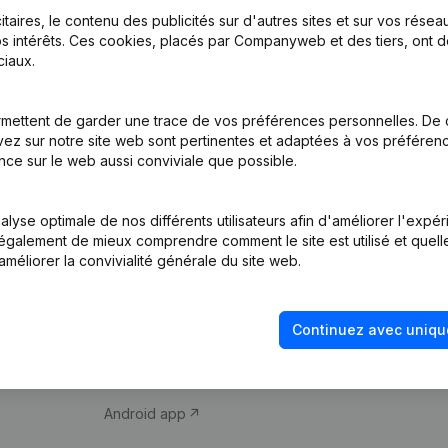
itaires, le contenu des publicités sur d'autres sites et sur vos rése
s intérêts. Ces cookies, placés par Companyweb et des tiers, ont d
iaux.
mettent de garder une trace de vos préférences personnelles. De 
ez sur notre site web sont pertinentes et adaptées à vos préférence
Produit
Thème
nce sur le web aussi conviviale que possible.
Informations
Compliance et pré
d’entreprise
fraude
lyse optimale de nos différents utilisateurs afin d'améliorer l'expé
nt également de mieux comprendre comment le site est utilisé et quell
Monitoring
Consulter des co
améliorer la convivialité générale du site web.
Recherche
Recherche de nu
internationale
Vérification de la 
Continuez avec uniqu
Prospection
iOS app
Android app