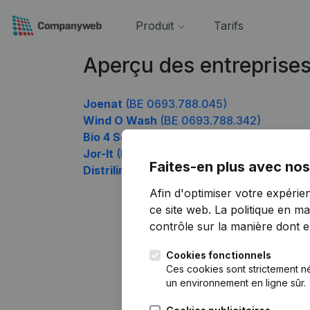
Produit
Tarifs
Aperçu des entreprise
Joenat
(BE 0693.788.045)
Wind O Wash
(BE 0693.788.342)
Bio 4 Seasons
(BE 0693.788.540)
Jor-It
(BE 0693.788.738)
Faites-en plus avec nos
Distrilink Europe
(BE 0693.788.837)
Afin d'optimiser votre expérie
ce site web.
La politique en ma
contrôle sur la manière dont ell
Cookies fonctionnels
Ces cookies sont strictement n
un environnement en ligne sûr.