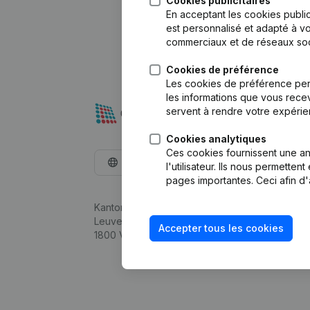
Cookies publicitaires
En acceptant les cookies public
est personnalisé et adapté à vo
commerciaux et de réseaux soc
Cookies de préférence
Les cookies de préférence per
les informations que vous recev
servent à rendre votre expérie
Cookies analytiques
Ces cookies fournissent une ana
Français
l'utilisateur. Ils nous permette
pages importantes. Ceci afin d'
Kantorenpark Everest
Leuvensesteenweg 248D,
Accepter tous les cookies
1800 Vilvoorde