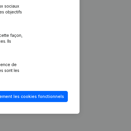
aux sociaux
es objectifs
cette façon,
s. Ils
Plateforme
vention de la
Intégrations
rience de
Intégrations
es sont les
mptes annuels
personnalisées
méro de TVA
Expérience de
paiement
solvabilité
ement les cookies fonctionnels
Contact
Tarifs